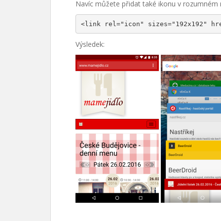
Navíc můžete přidat také ikonu v rozumném ro
<link rel="icon" sizes="192x192" hr
Výsledek: