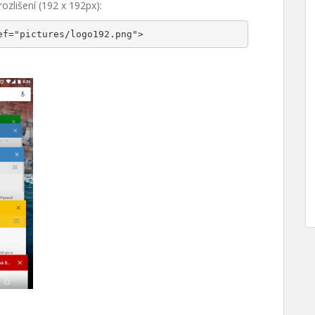
zlišení (192 x 192px):
ef="pictures/logo192.png">