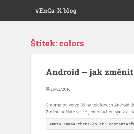
S
vEnCa-X blog
k
i
p
t
o
Štítek:
colors
m
a
i
n
Android – jak změnit
c
o
n
26/02/2016
t
e
Chrome od verze 39 na telefonech Android dok
n
Změnu uděláte velice jednoduchou syntaxí. K
t
<meta name="theme-color" content="#