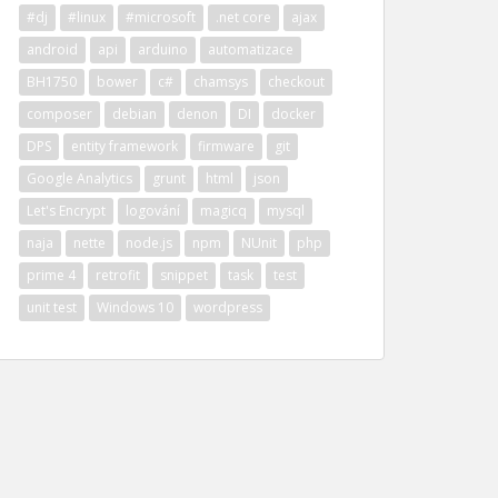
#dj
#linux
#microsoft
.net core
ajax
android
api
arduino
automatizace
BH1750
bower
c#
chamsys
checkout
composer
debian
denon
DI
docker
DPS
entity framework
firmware
git
Google Analytics
grunt
html
json
Let's Encrypt
logování
magicq
mysql
naja
nette
node.js
npm
NUnit
php
prime 4
retrofit
snippet
task
test
unit test
Windows 10
wordpress