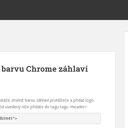
 barvu Chrome záhlaví
áže změnit barvu záhlaví prohlížeče a přidat logo.
ód uvedený níže přidáte do tagu tagu <header>:
db5945">