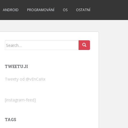
ANDROID
PROGRAMOVÁNÍ
OS
OSTATNÍ
Search
for:
TWEETUJI
Tweety od @vEnCaXx
[instagram-feed]
TAGS