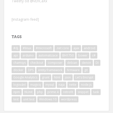
Tweety od @vEnCaXx
[instagram-feed]
TAGS
#dj
#linux
#microsoft
.net core
ajax
android
api
arduino
automatizace
BH1750
bower
c#
chamsys
checkout
composer
debian
denon
DI
docker
DPS
entity framework
firmware
git
Google Analytics
grunt
html
json
Let's Encrypt
logování
magicq
mysql
naja
nette
node.js
npm
NUnit
php
prime 4
retrofit
snippet
task
test
unit test
Windows 10
wordpress