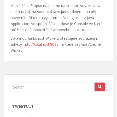
V levé části Eclipse najedeme na soubor: src/test/java
kde nás zajímá soubor
Start.java
klikneme na něj
pravým tlačítkem a vybereme: Debug as… -> Java
Application. Ve spodní části eclipse je Console ve které
můžete vidět spouštěná webového serveru.
Správnou funkčnost Wicketu otestujete zobrazením
adresy:
http://localhost:8080
na které vás vítá Apache
Wicket
Search
for:
TWEETUJI