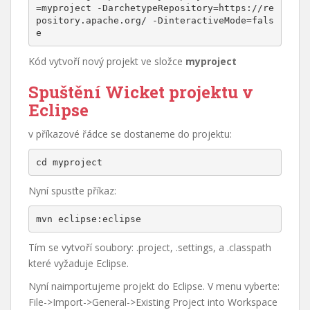
=myproject -DarchetypeRepository=https://re
pository.apache.org/ -DinteractiveMode=fals
e
Kód vytvoří nový projekt ve složce
myproject
Spuštění Wicket projektu v
Eclipse
v příkazové řádce se dostaneme do projektu:
cd myproject
Nyní spusťte příkaz:
mvn eclipse:eclipse
Tím se vytvoří soubory: .project, .settings, a .classpath
které vyžaduje Eclipse.
Nyní naimportujeme projekt do Eclipse. V menu vyberte:
File->Import->General->Existing Project into Workspace