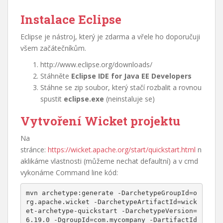
Instalace Eclipse
Eclipse je nástroj, který je zdarma a vřele ho doporučuji
všem začátečníkům.
http://www.eclipse.org/downloads/
Stáhněte
Eclipse IDE for Java EE Developers
Stáhne se zip soubor, který stačí rozbalit a rovnou
spustit
eclipse.exe
(neinstaluje se)
Vytvoření Wicket projektu
Na
stránce:
https://wicket.apache.org/start/quickstart.html
n
aklikáme vlastnosti (můžeme nechat defaultní) a v cmd
vykonáme Command line kód:
mvn archetype:generate -DarchetypeGroupId=o
rg.apache.wicket -DarchetypeArtifactId=wick
et-archetype-quickstart -DarchetypeVersion=
6.19.0 -DgroupId=com.mycompany -DartifactId