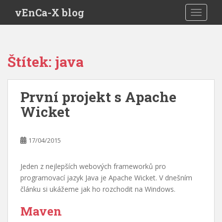
S
vEnCa-X blog
TOGGLE
k
i
p
t
Štítek:
java
o
m
a
První projekt s Apache
i
Wicket
n
c
o
17/04/2015
n
t
e
Jeden z nejlepších webových frameworků pro
n
programovací jazyk Java je Apache Wicket. V dnešním
t
článku si ukážeme jak ho rozchodit na Windows.
Maven