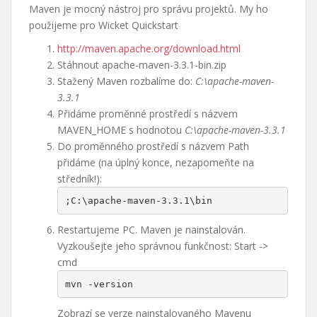
Maven je mocný nástroj pro správu projektů. My ho
použijeme pro Wicket Quickstart
http://maven.apache.org/download.html
Stáhnout apache-maven-3.3.1-bin.zip
Stažený Maven rozbalíme do:
C:\apache-maven-
3.3.1
Přidáme proměnné prostředí s názvem
MAVEN_HOME s hodnotou
C:\apache-maven-3.3.1
Do proměnného prostředí s názvem Path
přidáme (na úplný konce, nezapomeňte na
středník!):
;C:\apache-maven-3.3.1\bin
Restartujeme PC. Maven je nainstalován.
Vyzkoušejte jeho správnou funkčnost: Start ->
cmd
mvn -version
Zobrazí se verze nainstalovaného Mavenu