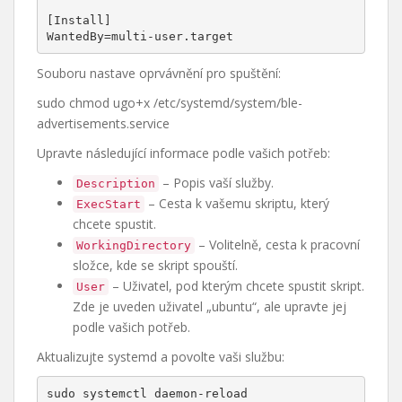
[Install]

WantedBy=multi-user.target
Souboru nastave oprvávnění pro spuštění:
sudo chmod ugo+x /etc/systemd/system/ble-
advertisements.service
Upravte následující informace podle vašich potřeb:
– Popis vaší služby.
Description
– Cesta k vašemu skriptu, který
ExecStart
chcete spustit.
– Volitelně, cesta k pracovní
WorkingDirectory
složce, kde se skript spouští.
– Uživatel, pod kterým chcete spustit skript.
User
Zde je uveden uživatel „ubuntu“, ale upravte jej
podle vašich potřeb.
Aktualizujte systemd a povolte vaši službu:
sudo systemctl daemon-reload
