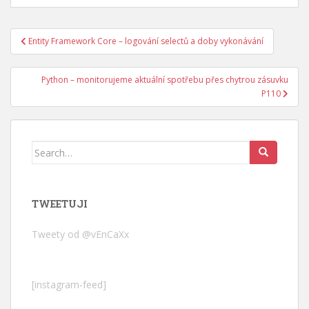
Navigace
Entity Framework Core – logování selectů a doby vykonávání
pro
příspěvek
Python – monitorujeme aktuální spotřebu přes chytrou zásuvku
P110
Search
for:
TWEETUJI
Tweety od @vEnCaXx
[instagram-feed]