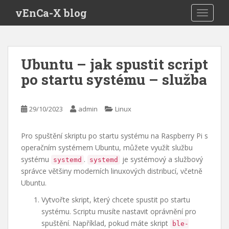
S
vEnCa-X blog
TOGGLE
k
i
p
t
Ubuntu – jak spustit script
o
po startu systému – služba
m
a
i
29/10/2023
admin
Linux
n
c
o
Pro spuštění skriptu po startu systému na Raspberry Pi s
n
operačním systémem Ubuntu, můžete využít službu
t
systému
.
je systémový a službový
systemd
systemd
e
správce většiny moderních linuxových distribucí, včetně
n
Ubuntu.
t
Vytvořte skript, který chcete spustit po startu
systému. Scriptu musíte nastavit oprávnění pro
spuštění. Například, pokud máte skript
ble-