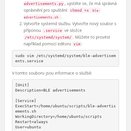
, ujistěte se, že má správná
advertisements.py
oprávnění pro spuštění:
chmod +x
ble-
.
advertisements.sh
Vytvořte systemd službu. Vytvořte nový soubor s
příponou
ve složce
.service
. Můžete to provést
/etc/systemd/system/
například pomocí editoru
:
vim
sudo vim /etc/systemd/system/ble-advertisem
ents.service
V tomto souboru jsou informace o službě:
[Unit]

Description=BLE advertisements

[Service]

ExecStart=/home/ubuntu/scripts/ble-advertis
ements.sh

WorkingDirectory=/home/ubuntu/scripts

Restart=always

User=ubuntu
